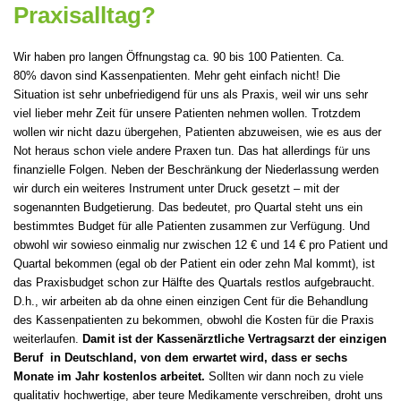
Praxisalltag?
Wir haben pro langen Öffnungstag ca. 90 bis 100 Patienten. Ca.
80% davon sind Kassenpatienten. Mehr geht einfach nicht! Die
Situation ist sehr unbefriedigend für uns als Praxis, weil wir uns sehr
viel lieber mehr Zeit für unsere Patienten nehmen wollen. Trotzdem
wollen wir nicht dazu übergehen, Patienten abzuweisen, wie es aus der
Not heraus schon viele andere Praxen tun. Das hat allerdings für uns
finanzielle Folgen. Neben der Beschränkung der Niederlassung werden
wir durch ein weiteres Instrument unter Druck gesetzt – mit der
sogenannten Budgetierung. Das bedeutet, pro Quartal steht uns ein
bestimmtes Budget für alle Patienten zusammen zur Verfügung. Und
obwohl wir sowieso einmalig nur zwischen 12 € und 14 € pro Patient und
Quartal bekommen (egal ob der Patient ein oder zehn Mal kommt), ist
das Praxisbudget schon zur Hälfte des Quartals restlos aufgebraucht.
D.h., wir arbeiten ab da ohne einen einzigen Cent für die Behandlung
des Kassenpatienten zu bekommen, obwohl die Kosten für die Praxis
weiterlaufen.
Damit ist der Kassenärztliche Vertragsarzt der einzigen
Beruf in Deutschland, von dem erwartet wird, dass er sechs
Monate im Jahr kostenlos arbeitet.
Sollten wir dann noch zu viele
qualitativ hochwertige, aber teure Medikamente verschreiben, droht uns